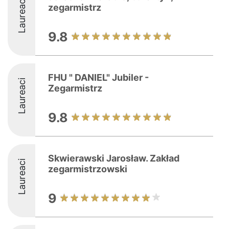
Laureaci
zegarmistrz
9.8
FHU " DANIEL" Jubiler -
Laureaci
Zegarmistrz
9.8
Skwierawski Jarosław. Zakład
Laureaci
zegarmistrzowski
9