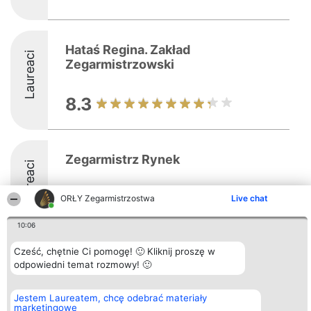
Hataś Regina. Zakład
Laureaci
Zegarmistrzowski
8.3
Zegarmistrz Rynek
Laureaci
ORŁY Zegarmistrzostwa
Live chat
10:06
Cześć, chętnie Ci pomogę! 🙂 Kliknij proszę w
odpowiedni temat rozmowy! 🙂
Organizator plebiscytu
Plebiscyt
Kontakt
Bright Side Solutions sp. z o.
Laureaci
Kontakt
o. sp. k.
Lista
Jestem Laureatem, chcę odebrać materiały
ul. Ruska 22
wszystkich
marketingowe
Wrocław 50-079
Laureatów