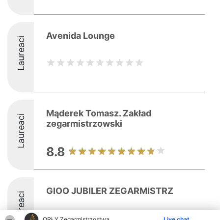
Avenida Lounge
Laureaci
Mąderek Tomasz. Zakład
Laureaci
zegarmistrzowski
8.8
GIOO JUBILER ZEGARMISTRZ
Laureaci
9
ORŁY Zegarmistrzostwa
Live chat