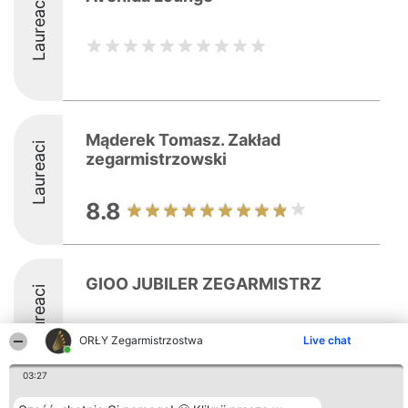
Laureaci
Mąderek Tomasz. Zakład
Laureaci
zegarmistrzowski
8.8
GIOO JUBILER ZEGARMISTRZ
Laureaci
9
ORŁY Zegarmistrzostwa
Live chat
03:27