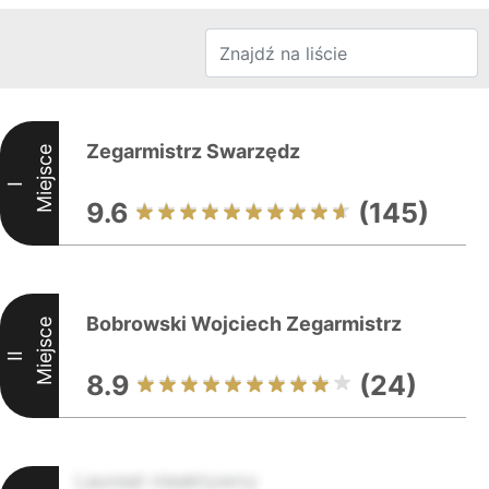
Zegarmistrz Swarzędz
Miejsce
I
9.6
(145)
Bobrowski Wojciech Zegarmistrz
Miejsce
II
8.9
(24)
Laureat nieaktywny