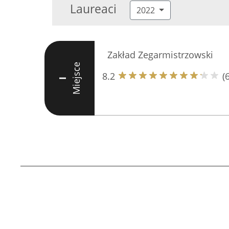
Laureaci
2022
Zakład Zegarmistrzowski
Miejsce
8.2
(6
I