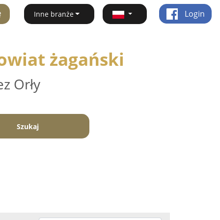
ę
Login
Inne branże
owiat żagański
ez Orły
Szukaj