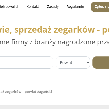
iejscowości
Kontakt
Zasady
Regulamin
Zgłoś si
ie, sprzedaż zegarków - p
nne firmy z branży nagrodzone prz
daż zegarków - powiat żagański