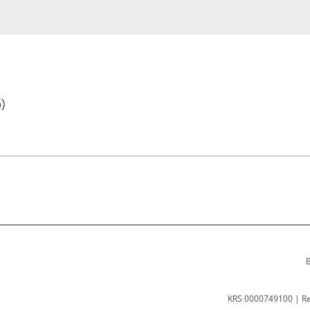
)
B
KRS 0000749100 | R