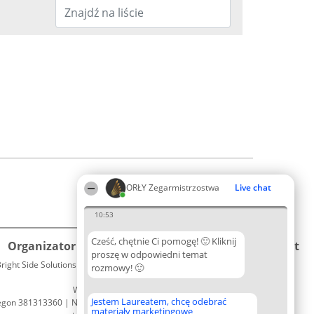
ORŁY Zegarmistrzostwa
Live chat
10:53
Cześć, chętnie Ci pomogę! 🙂 Kliknij
Organizator plebiscytu
Plebiscyt
Kontakt
proszę w odpowiedni temat
right Side Solutions sp. z o. o. sp. k.
Laureaci
rozmowy! 🙂
Kontakt
ul. Ruska 22
Lista
Wrocław 50-079
wszystkich
Jestem Laureatem, chcę odebrać
egon 381313360 | NIP 8943132676
Laureatów
materiały marketingowe